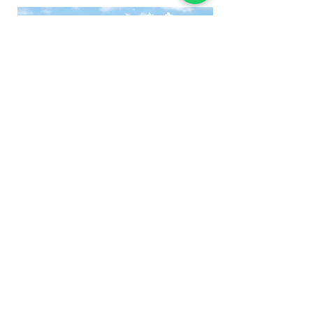
Día 8: Traslado aeropuerto
Hoy tendrán el día libre hasta la hora de
traslado al aeropuerto. Podrán realizar sus
últimas compras y fotografías.