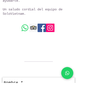
ayudarte.
Un saludo cordial del equipo de
SoloVietnam.
Puedes contactarnos vía:
Email:
info@solovietnam.es
WhatsApp:
+84973737548
Teléfono:
(+84)
973737548
También puedes escribirnos
aquí: