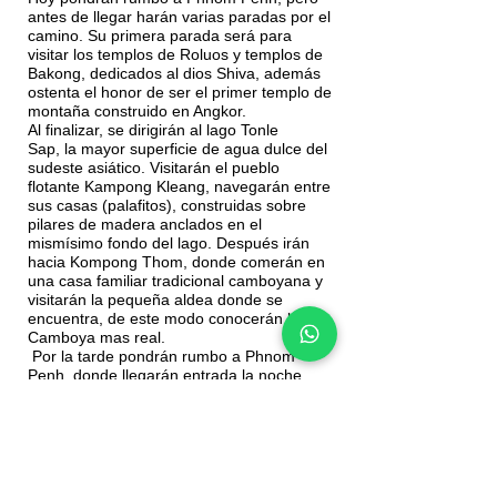
antes de llegar harán varias paradas por el
camino. Su primera parada será para
visitar los templos de Roluos y templos de
Bakong, dedicados al dios Shiva, además
ostenta el honor de ser el primer templo de
montaña construido en Angkor.
Al finalizar, se dirigirán al lago Tonle
Sap, la mayor superficie de agua dulce del
sudeste asiático. Visitarán el pueblo
flotante Kampong Kleang, navegarán entre
sus casas (palafitos), construidas sobre
pilares de madera anclados en el
mismísimo fondo del lago. Después irán
hacia Kompong Thom, donde comerán en
una casa familiar tradicional camboyana y
visitarán la pequeña aldea donde se
encuentra, de este modo conocerán la
Camboya mas real.
Por la tarde pondrán rumbo a Phnom
Penh, donde llegarán entrada la noche.
Alojamiento opción 1:
V Hotel o similar
Alojamiento opción 2:
Penh House Jungle
Addittion o similar
Alojamiento opción 3:
The Pavilion o
similar