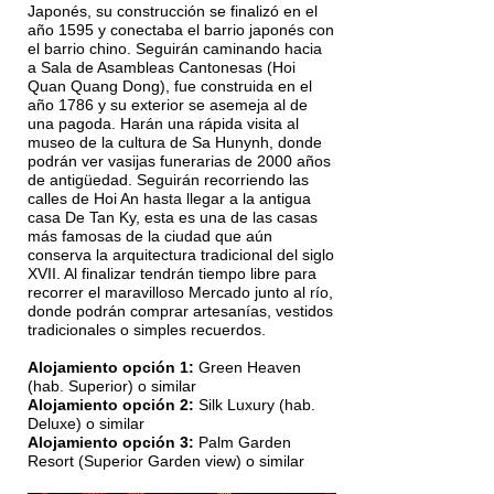
Japonés, su construcción se finalizó en el
año 1595 y conectaba el barrio japonés con
el barrio chino. Seguirán caminando hacia
a Sala de Asambleas Cantonesas (Hoi
Quan Quang Dong), fue construida en el
año 1786 y su exterior se asemeja al de
una pagoda. Harán una rápida visita al
museo de la cultura de Sa Hunynh, donde
podrán ver vasijas funerarias de 2000 años
de antigüedad. Seguirán recorriendo las
calles de Hoi An hasta llegar a la antigua
casa De Tan Ky, esta es una de las casas
más famosas de la ciudad que aún
conserva la arquitectura tradicional del siglo
XVII. Al finalizar tendrán tiempo libre para
recorrer el maravilloso Mercado junto al río,
donde podrán comprar artesanías, vestidos
tradicionales o simples recuerdos.
Alojamiento opción 1:
Green Heaven
(hab. Superior) o similar
Alojamiento opción 2:
Silk Luxury (hab.
Deluxe) o similar
Alojamiento opción 3:
Palm Garden
Resort (Superior Garden view) o similar