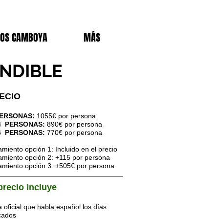
DOS CAMBOYA
MÁS
INDIBLE
ECIO
ERSONAS:
1055
€
por persona
4
PERSONAS:
890€ por persona
6
PERSONAS:
770€ por persona
amiento opción 1: Incluido en el precio
amiento opción 2: +115
por persona
amiento opción 3: +505€ por persona
precio incluye
 oficial que habla español los días
cados