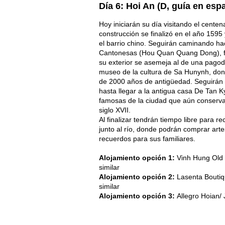
Día 6: Hoi An (D, guía en esp
Hoy iniciarán su día visitando el cente
construcción se finalizó en el año 1595
el barrio chino. Seguirán caminando h
Cantonesas (Hou Quan Quang Dong), fu
su exterior se asemeja al de una pagoda
museo de la cultura de Sa Hunynh, dond
de 2000 años de antigüedad. Seguirán r
hasta llegar a la antigua casa De Tan K
famosas de la ciudad que aún conserva l
siglo XVII.
Al finalizar tendrán tiempo libre para r
junto al río, donde podrán comprar arte
recuerdos para sus familiares.
Alojamiento opción 1:
Vinh Hung Old 
similar
Alojamiento opción 2:
Lasenta Boutiqu
similar
Alojamiento opción 3:
Allegro Hoian/ 