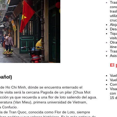
Tras
cond
tras
util
cruc
Alo
Desa
Tiqu
visit
Otr
itin
Tras
Asis
El 
Vuel
pañol)
Vuel
Com
 de Ho Chi Minh, dónde se encuentra enterrado el
Visa
nte visita será la cercana Pagoda de un pilar (Chua Mot
con
cción ya que recuerda a una flor de loto saliendo del agua.
15 d
teratura (Van Mieu), primera universidad de Vietnam,
a Confucio.
da de Tran Quoc, conocida como Flor de Loto, siempre