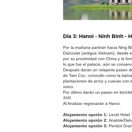
Día 3: Hanoi - Ninh Binh - H
Por la mañana partirán hacia Ning Bi
Daicoviet (antigua Vietnam), desde e
por su proximidad con China y la fort
lo que fue el palacio, aún se conser
Después darán un relajante paseo de
de Tam Coc, conocido como la bahía
plantaciones de arroz y cuevas con es
único.
Por último darán un paseo en bicicle
XVII.
Al finalizar regresarán a Hanoi.
Alojamiento opción 1:
Lenid Hotel 
Alojamiento opción 2:
Anatole/Delu
Alojamiento opción 3:
Peridot Gran