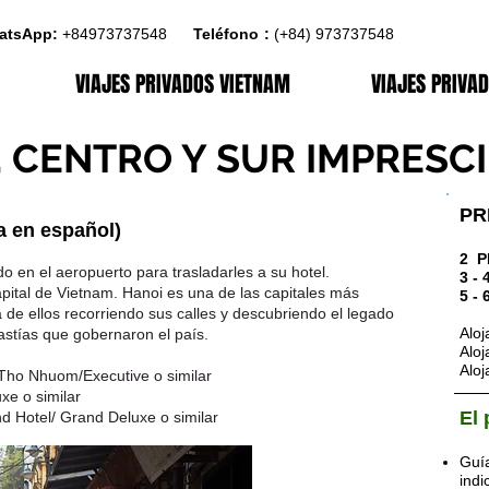
atsApp:
+84973737548
4
Teléfono
:
:
(+84)
973737548
VIAJES PRIVADOS VIETNAM
VIAJES PRIVA
 CENTRO Y SUR IMPRESC
PR
a en español)
2 P
o en el aeropuerto para trasladarles a su hotel.
3 - 
ital de Vietnam. Hanoi es una de las capitales más
5 - 
de ellos recorriendo sus calles y descubriendo el legado
Aloj
nastías que gobernaron el país.
Aloj
Aloj
Tho Nhuom/Executive o similar
xe o similar
El 
d Hotel/ Grand Deluxe o similar
Guía
indi