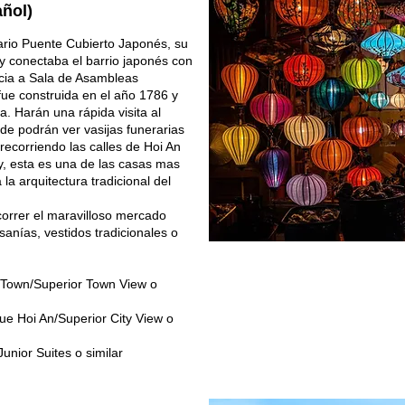
añol)
nario Puente Cubierto Japonés, su
 y conectaba el barrio japonés con
acia a Sala de Asambleas
e construida en el año 1786 y
. Harán una rápida visita al
e podrán ver vasijas funerarias
ecorriendo las calles de Hoi An
y, esta es una de las casas mas
a arquitectura tradicional del
ecorrer el maravilloso mercado
sanías, vestidos tradicionales o
Town/Superior Town View o
e Hoi An/Superior City View o
Junior Suites o similar