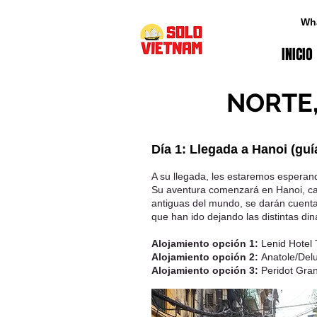
Wh
INICIO
NORTE,
Día 1: Llegada a Hanoi
(guí
A su llegada, les estaremos esperand
Su aventura comenzará en Hanoi, cap
antiguas del mundo, se darán cuenta 
que han ido dejando las distintas di
Alojamiento opción 1:
Lenid Hotel 
Alojamiento opción 2:
Anatole/Delu
Alojamiento opción 3:
Peridot Gran