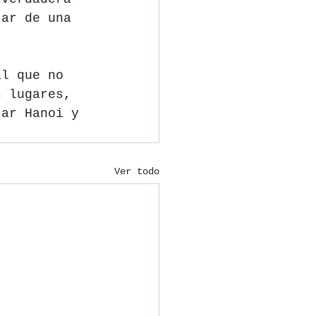
tar de una 
al que no 
s lugares, 
tar Hanoi y 
Ver todo