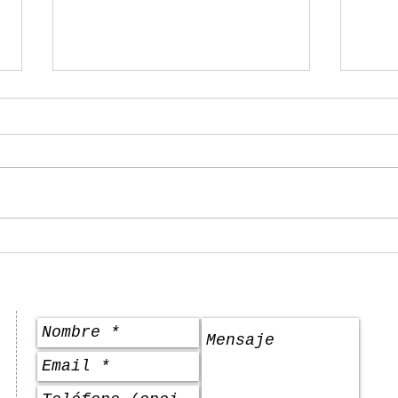
.
Hoi An, ciudad de las
10 v
lintrenas
en H
:
También puedes escribirnos aquí: