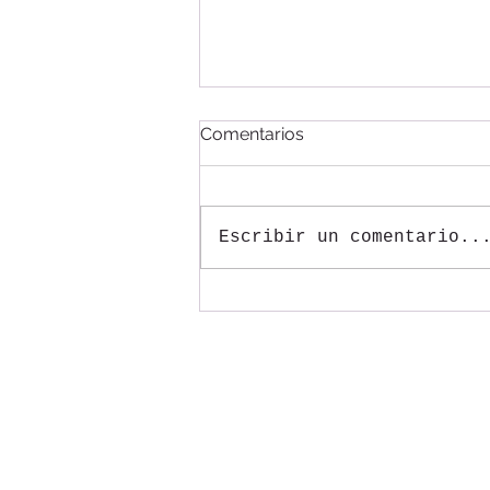
Comentarios
Escribir un comentario..
Ninh Binh, la Bahía de
Halong en tierra
Puedes contactarnos vía
Email:
info@solovietnam.es
WhatsApp:
+84973737548
Teléfono:
(+84) 973737548