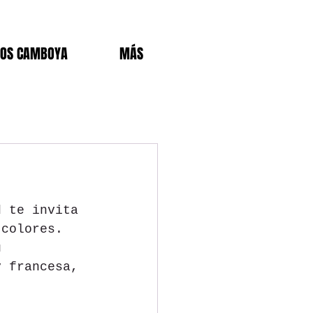
DOS CAMBOYA
MÁS
d te invita 
 colores. 
u 
y francesa, 