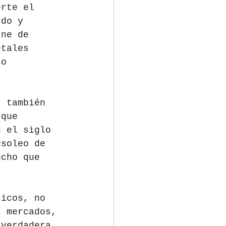
erte el 
rdo y 
rne de 
etales 
so 
, también 
 que 
n el siglo 
usoleo de 
ucho que 
ticos, no 
s mercados, 
 verdadera 